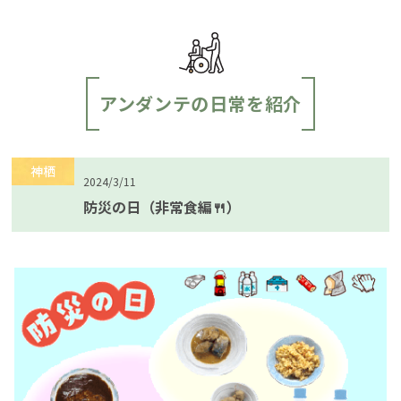
アンダンテの日常を紹介
神栖
2024/3/11
防災の日（非常食編🍴）