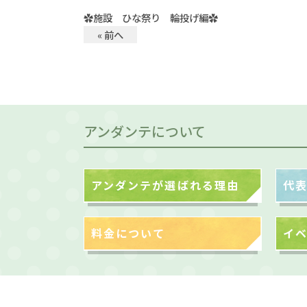
✿施設 ひな祭り 輪投げ編✿
« 前へ
アンダンテについて
アンダンテが選ばれる理由
代
料金について
イ