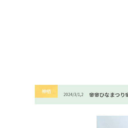
神栖
🌸🌸ひなまつり
2024/3/1,2