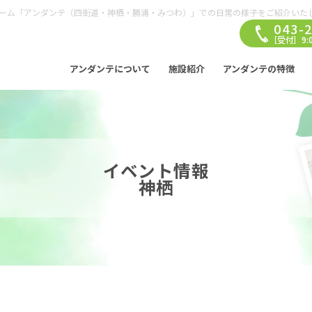
ーム「アンダンテ（四街道・神栖・勝浦・みつわ）」での日常の様子をご紹介いた
043-
［受付］9:0
アンダンテについて
施設紹介
アンダンテの特徴
イベント情報
神栖