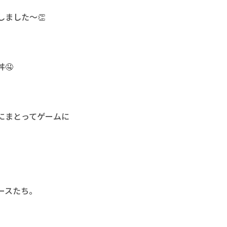
ました～👏
🤤
にまとってゲームに
ースたち。