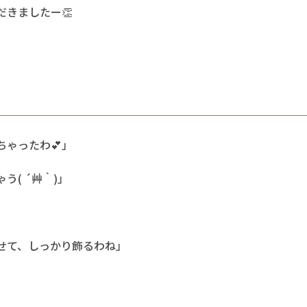
きましたー👏
ゃったわ💕」
( ´艸｀)」
っかり飾るわね」