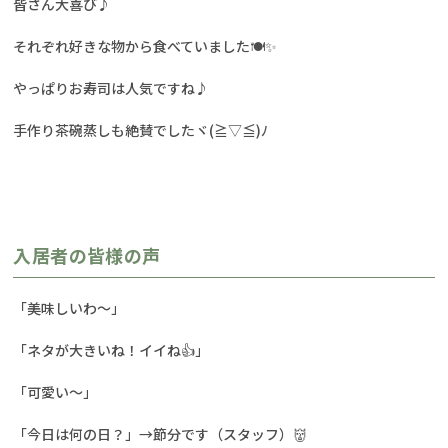
皆さん大喜び♪
それぞれ好きな物から食べていました🍽✨
やっぱりお寿司は人気ですね♪
手作り茶碗蒸しも絶賛でしたヾ(≧▽≦)ﾉ
入居者の皆様の声
「美味しいわ～」
「ネタが大きいね！イイね👍」
「可愛い～」
「今日は何の日？」→節分です（スタッフ）👹