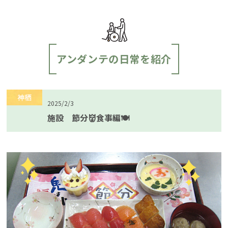
アンダンテの日常を紹介
神栖
2025/2/3
施設 節分👹食事編🍽