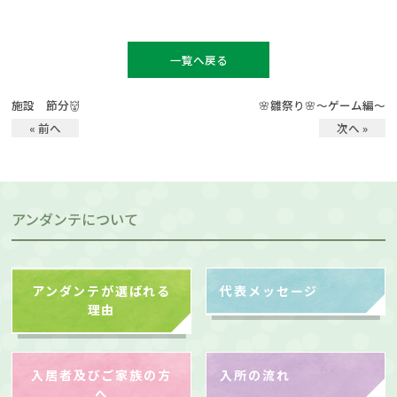
一覧へ戻る
施設 節分👹
🌸雛祭り🌸～ゲーム編～
« 前へ
次へ »
アンダンテについて
アンダンテが選ばれる
代表メッセージ
理由
入居者及びご家族の方
入所の流れ
へ