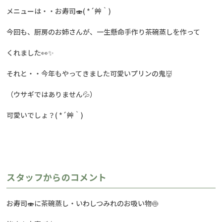
メニューは・・お寿司🍣( *´艸｀)
今回も、厨房のお姉さんが、一生懸命手作り茶碗蒸しを作って
くれました👀✨
それと・・今年もやってきました可愛いプリンの鬼👹
（ウサギではありません💦）
可愛いでしょ？( *´艸｀)
スタッフからのコメント
お寿司🍣に茶碗蒸し・いわしつみれのお吸い物🍥