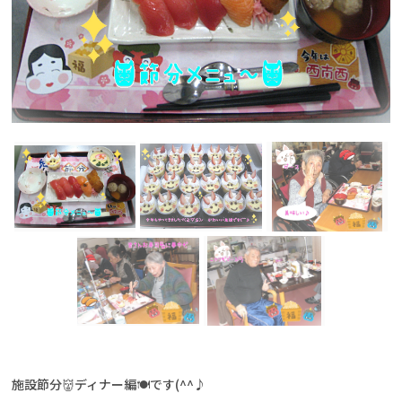
施設節分👹ディナー編🍽です(^^♪