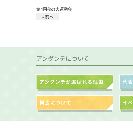
第4回秋の大運動会
« 前へ
アンダンテについて
アンダンテが選ばれる理由
代
料金について
イ