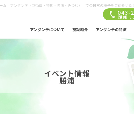
ーム「アンダンテ（四街道・神栖・勝浦・みつわ）」での日常の様子をご紹介いた
043-
［受付］9:0
アンダンテについて
施設紹介
アンダンテの特徴
イベント情報
勝浦