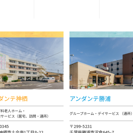
ダンテ神栖
アンダンテ勝浦
有料老人ホーム・
グループホーム・デイサービス （通所
険サービス（居宅、訪問・通所）
0345
〒299-5231
神栖市土合南1丁目8-22
千葉県勝浦市沢倉645-7