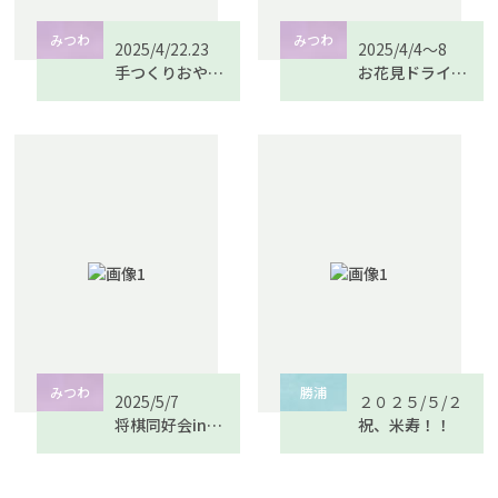
みつわ
みつわ
2025/4/22.23
2025/4/4～8
手つくりおやつ （デイサービス）
お花見ドライブ （デイサービス）
みつわ
勝浦
2025/5/7
２０２５/５/２
将棋同好会inみつわ
祝、米寿！！