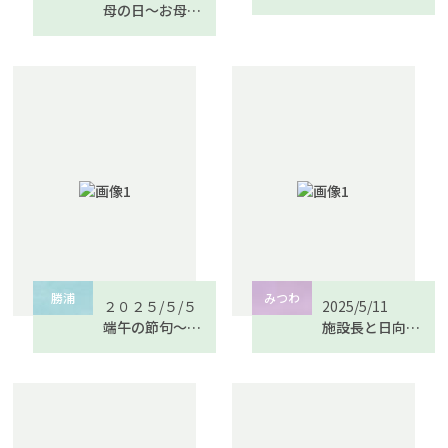
母の日～お母さん、ありがとう～
勝浦
みつわ
２０２５/５/５
2025/5/11
端午の節句～其の１～
施設長と日向ぼっこ💗