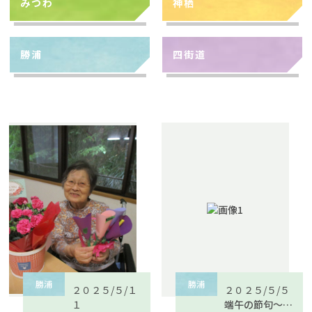
みつわ
神栖
勝浦
四街道
勝浦
勝浦
２０２５/５/１
２０２５/５/５
１
端午の節句～其の２～